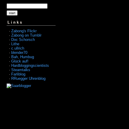
Links
·
Zabong's Flickr
·
Zabong on Tumblr
·
Doc Schorsch
·
Lithe
·
c.ullrich
·
blender70
·
Bah, Humbug
·
Glück auf!
·
Hardbloggingscientists
·
Steamtalks
·
Farliblog
·
RRuegger Uhrenblog