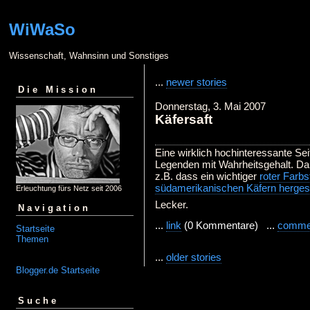
WiWaSo
Wissenschaft, Wahnsinn und Sonstiges
...
newer stories
Die Mission
Donnerstag, 3. Mai 2007
Käfersaft
Eine wirklich hochinteressante Sei
Legenden mit Wahrheitsgehalt. Daru
z.B. dass ein wichtiger
roter Farb
südamerikanischen Käfern hergeste
Erleuchtung fürs Netz seit 2006
Lecker.
Navigation
...
link
(0 Kommentare) ...
comme
Startseite
Themen
...
older stories
Blogger.de Startseite
Suche