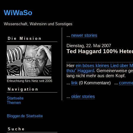
WiWaSo
Wissenschaft, Wahnsinn und Sonstiges
...
newer stories
Die Mission
Dienstag, 22. Mai 2007
Ted Haggard 100% Hete
Hier
ein böses kleines Lied über 
thou" Haggard
. Gemeinerweise ge
lang nicht mehr aus dem Kopf.
Erleuchtung fürs Netz seit 2006
...
link
(0 Kommentare) ...
comme
Navigation
...
older stories
Startseite
Themen
Blogger.de Startseite
Suche