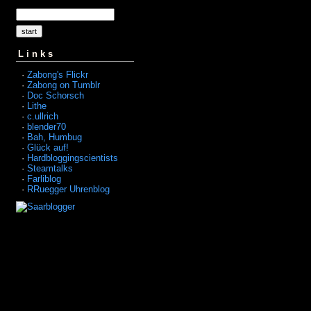
Links
·
Zabong's Flickr
·
Zabong on Tumblr
·
Doc Schorsch
·
Lithe
·
c.ullrich
·
blender70
·
Bah, Humbug
·
Glück auf!
·
Hardbloggingscientists
·
Steamtalks
·
Farliblog
·
RRuegger Uhrenblog