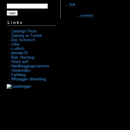
...
link
...
comment
Links
·
Zabong's Flickr
·
Zabong on Tumblr
·
Doc Schorsch
·
Lithe
·
c.ullrich
·
blender70
·
Bah, Humbug
·
Glück auf!
·
Hardbloggingscientists
·
Steamtalks
·
Farliblog
·
RRuegger Uhrenblog