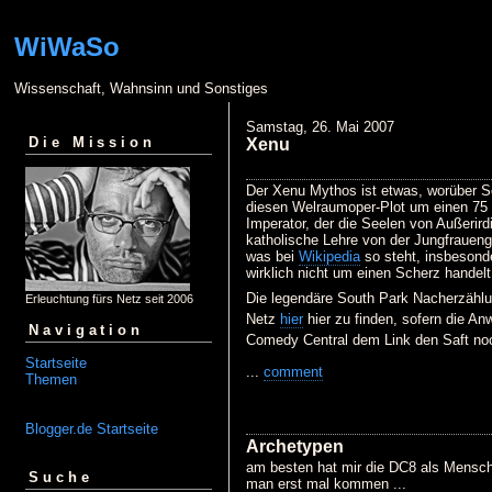
WiWaSo
Wissenschaft, Wahnsinn und Sonstiges
Samstag, 26. Mai 2007
Die Mission
Xenu
Der Xenu Mythos ist etwas, worüber S
diesen Welraumoper-Plot um einen 75 M
Imperator, der die Seelen von Außerird
katholische Lehre von der Jungfraueng
was bei
Wikipedia
so steht, insbesonde
wirklich nicht um einen Scherz handelt
Die legendäre South Park Nacherzählun
Erleuchtung fürs Netz seit 2006
Netz
hier
hier zu finden, sofern die An
Navigation
Comedy Central dem Link den Saft noc
Startseite
...
comment
Themen
Blogger.de Startseite
Archetypen
am besten hat mir die DC8 als Menschh
Suche
man erst mal kommen ...