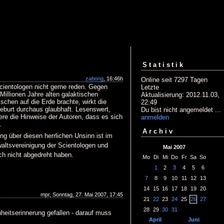
Statistik
zabong
, 16:46h
Online seit 7297 Tagen
cientologen nicht gerne reden. Gegen
Letzte
illionen Jahre alten galaktischen
Aktualisierung: 2012.11.03,
ischen auf die Erde brachte, wirkt die
22:49
eburt durchaus glaubhaft. Lesenswert,
Du bist nicht angemeldet ...
re die Hinweise der Autoren, dass es sich
anmelden
.
Archiv
g über diesen herrlichen Unsinn ist im
waltsvereinigung der Scientologen und
Mai 2007
h nicht abgedreht haben.
Mo
Di
Mi
Do
Fr
Sa
So
1
2
3
4
5
6
7
8
9
10
11
12
13
14
15
16
17
18
19
20
mpr, Sonntag, 27. Mai 2007, 17:45
21
22
23
24
25
26
27
28
29
30
31
eitserinnerung gefallen - darauf muss
April
Juni