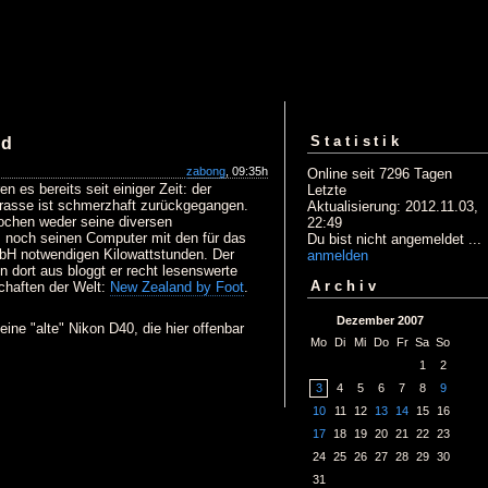
Statistik
nd
zabong
, 09:35h
Online seit 7296 Tagen
 es bereits seit einiger Zeit: der
Letzte
trasse ist schmerzhaft zurückgegangen.
Aktualisierung: 2012.11.03,
Wochen weder seine diversen
22:49
, noch seinen Computer mit den für das
Du bist nicht angemeldet ...
bH notwendigen Kilowattstunden. Der
anmelden
n dort aus bloggt er recht lesenswerte
Archiv
chaften der Welt:
New Zealand by Foot
.
Dezember 2007
ne "alte" Nikon D40, die hier offenbar
Mo
Di
Mi
Do
Fr
Sa
So
1
2
3
4
5
6
7
8
9
10
11
12
13
14
15
16
17
18
19
20
21
22
23
24
25
26
27
28
29
30
31