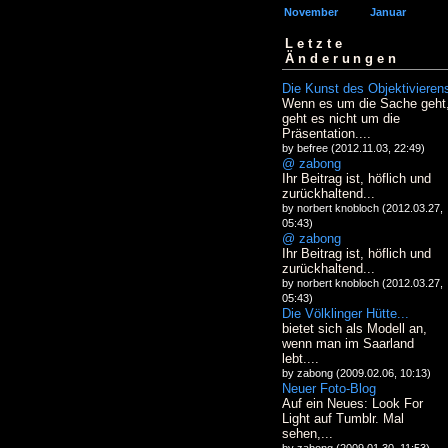
November
Januar
Letzte
Änderungen
Die Kunst des Objektivieren
Wenn es um die Sache geht
geht es nicht um die
Präsentation....
by befree (2012.11.03, 22:49)
@ zabong
Ihr Beitrag ist, höflich und
zurückhaltend...
by norbert knobloch (2012.03.27,
05:43)
@ zabong
Ihr Beitrag ist, höflich und
zurückhaltend...
by norbert knobloch (2012.03.27,
05:43)
Die Völklinger Hütte...
bietet sich als Modell an,
wenn man im Saarland
lebt....
by zabong (2009.02.06, 10:13)
Neuer Foto-Blog
Auf ein Neues: Look For
Light auf Tumblr. Mal
sehen,...
by zabong (2009.01.30, 11:53)