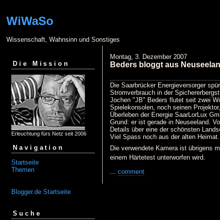
WiWaSo
Wissenschaft, Wahnsinn und Sonstiges
Montag, 3. Dezember 2007
Die Mission
Beders bloggt aus Neuseela
Die Saarbrücker Energieversorger spüren
Stromverbrauch in der Spichererbergs
Jochen "JB" Beders flutet seit zwei 
Spielekonsolen, noch seinen Projektor
Überleben der Energie SaarLorLux Gm
Grund: er ist gerade in Neuseeland. Vo
Details über eine der schönsten Lands
Erleuchtung fürs Netz seit 2006
Viel Spass noch aus der alten Heimat.
Navigation
Die verwendete Kamera ist übrigens mei
einem Härtetest unterworfen wird.
Startseite
Themen
...
comment
Blogger.de Startseite
Suche