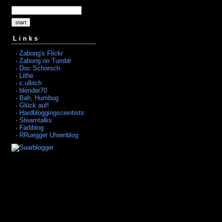
Links
·
Zabong's Flickr
·
Zabong on Tumblr
·
Doc Schorsch
·
Lithe
·
c.ullrich
·
blender70
·
Bah, Humbug
·
Glück auf!
·
Hardbloggingscientists
·
Steamtalks
·
Farliblog
·
RRuegger Uhrenblog