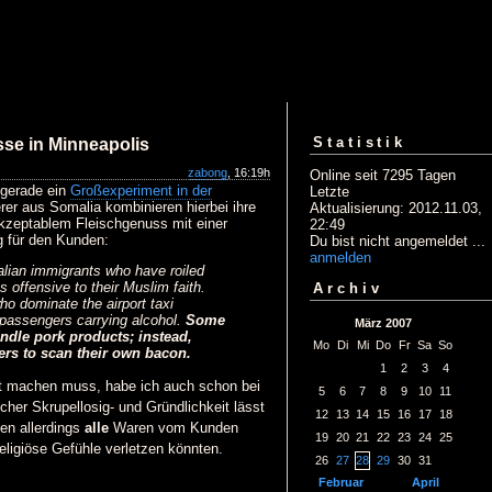
Statistik
se in Minneapolis
zabong
, 16:19h
Online seit 7295 Tagen
 gerade ein
Großexperiment in der
Letzte
rer aus Somalia kombinieren hierbei ihre
Aktualisierung: 2012.11.03,
 akzeptablem Fleischgenuss mit einer
22:49
g für den Kunden:
Du bist nicht angemeldet ...
anmelden
lian immigrants who have roiled
bs offensive to their Muslim faith.
Archiv
 dominate the airport taxi
 passengers carrying alcohol.
Some
März 2007
ndle pork products; instead,
Mo
Di
Mi
Do
Fr
Sa
So
rs to scan their own bacon.
1
2
3
4
it machen muss, habe ich auch schon bei
5
6
7
8
9
10
11
her Skrupellosig- und Gründlichkeit lässt
12
13
14
15
16
17
18
en allerdings
alle
Waren vom Kunden
19
20
21
22
23
24
25
religiöse Gefühle verletzen könnten.
26
27
28
29
30
31
Februar
April