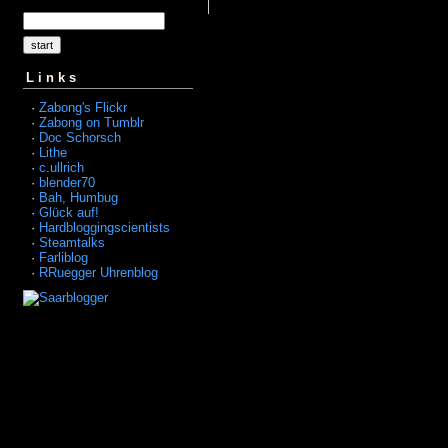
Links
·
Zabong's Flickr
·
Zabong on Tumblr
·
Doc Schorsch
·
Lithe
·
c.ullrich
·
blender70
·
Bah, Humbug
·
Glück auf!
·
Hardbloggingscientists
·
Steamtalks
·
Farliblog
·
RRuegger Uhrenblog