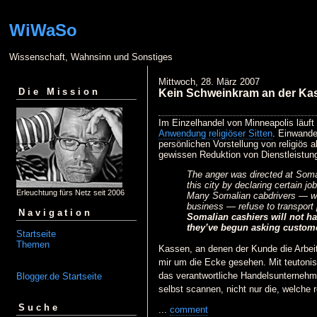
WiWaSo
Wissenschaft, Wahnsinn und Sonstiges
Mittwoch, 28. März 2007
Die Mission
Kein Schweinkram an der Kas
Im Einzelhandel von Minneapolis läuft
Anwendung religiöser Sitten
. Einwande
persönlichen Vorstellung von religiös
gewissen Reduktion von Dienstleistun
The anger was directed at Soma
this city by declaring certain jo
Erleuchtung fürs Netz seit 2006
Many Somalian cabdrivers — who
business — refuse to transport
Navigation
Somalian cashiers will not ha
they’ve begun asking custome
Startseite
Themen
Kassen, an denen der Kunde die Arbe
mir um die Ecke gesehen. Mit teutonisc
das verantwortliche Handelsunternehm
Blogger.de Startseite
selbst scannen, nicht nur die, welche 
Suche
...
comment