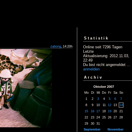
Statistik
zabong
, 14:20h
Online seit 7296 Tagen
Letzte
Aktualisierung: 2012.11.03,
22:49
Du bist nicht angemeldet ...
anmelden
Archiv
Oktober 2007
Mo
Di
Mi
Do
Fr
Sa
So
1
2
3
4
5
6
7
8
9
10
11
12
13
14
15
16
17
18
19
20
21
22
23
24
25
26
27
28
29
30
31
September
November