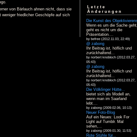
ngo.
Letzte
rner von Bärlauch ahnen nicht, dass sie
Änderungen
t weniger friedlicher Geschöpfe auf sich
Die Kunst des Objektivieren
Wenn es um die Sache geht
geht es nicht um die
Präsentation....
by befree (2012.11.03, 22:49)
@ zabong
Ihr Beitrag ist, höflich und
zurückhaltend...
by norbert knobloch (2012.03.27,
05:43)
@ zabong
Ihr Beitrag ist, höflich und
zurückhaltend...
by norbert knobloch (2012.03.27,
05:43)
Die Völklinger Hütte...
bietet sich als Modell an,
wenn man im Saarland
lebt....
by zabong (2009.02.06, 10:13)
Neuer Foto-Blog
Auf ein Neues: Look For
Light auf Tumblr. Mal
sehen,...
by zabong (2009.01.30, 11:53)
Rote Stühle für...