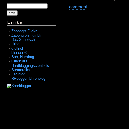
...
comment
Links
·
Zabong's Flickr
·
Zabong on Tumblr
·
Doc Schorsch
·
Lithe
·
c.ullrich
·
blender70
·
Bah, Humbug
·
Glück auf!
·
Hardbloggingscientists
·
Steamtalks
·
Farliblog
·
RRuegger Uhrenblog