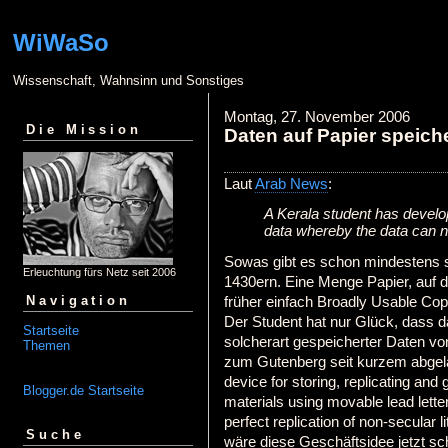
WiWaSo
Wissenschaft, Wahnsinn und Sonstiges
Montag, 27. November 2006
Die Mission
Daten auf Papier speich
Laut
Arab News
:
A Kerala student has develo
data whereby the data can n
Sowas gibt es schon mindestens s
Erleuchtung fürs Netz seit 2006
1430ern. Eine Menge Papier, auf 
früher einfach Broadly Usable Co
Navigation
Der Student hat nur Glück, dass da
Startseite
solcherart gespeicherter Daten v
Themen
zum Gutenberg seit kurzem abgelau
device for storing, replicating and
Blogger.de Startseite
materials using movable lead lette
perfect replication of non-secular l
Suche
wäre diese Geschäftsidee jetzt sc