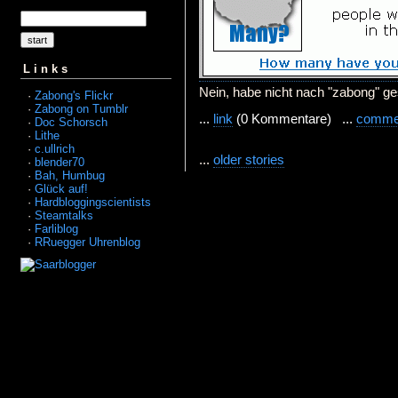
Links
Nein, habe nicht nach "zabong" ges
·
Zabong's Flickr
·
Zabong on Tumblr
...
link
(0 Kommentare) ...
comme
·
Doc Schorsch
·
Lithe
·
c.ullrich
...
older stories
·
blender70
·
Bah, Humbug
·
Glück auf!
·
Hardbloggingscientists
·
Steamtalks
·
Farliblog
·
RRuegger Uhrenblog