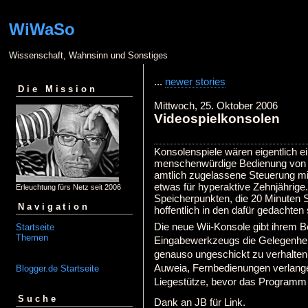
WiWaSo
Wissenschaft, Wahnsinn und Sonstiges
...
newer stories
Die Mission
Mittwoch, 25. Oktober 2006
Videospielkonsolen
Konsolenspiele wären eigentlich e
menschenwürdige Bedienung von PC
amtlich zugelassene Steuerung mit
etwas für hyperaktive Zehnjährige.
Erleuchtung fürs Netz seit 2006
Speicherpunkten, die 20 Minuten S
Navigation
hoffentlich in den dafür gedachten 
Die neue Wii-Konsole gibt ihrem B
Startseite
Themen
Eingabewerkzeugs die Gelegenhei
genauso ungeschickt zu verhalten
Auweia, Fernbedienungen verlange
Blogger.de Startseite
Liegestütze, bevor das Programm 
Suche
Dank an JB für Link.