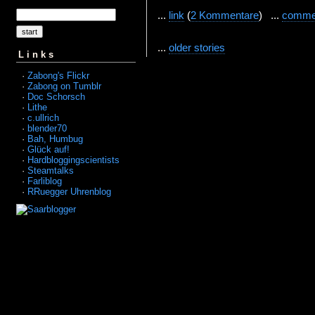
...
link
(
2 Kommentare
) ...
comme
...
older stories
Links
·
Zabong's Flickr
·
Zabong on Tumblr
·
Doc Schorsch
·
Lithe
·
c.ullrich
·
blender70
·
Bah, Humbug
·
Glück auf!
·
Hardbloggingscientists
·
Steamtalks
·
Farliblog
·
RRuegger Uhrenblog