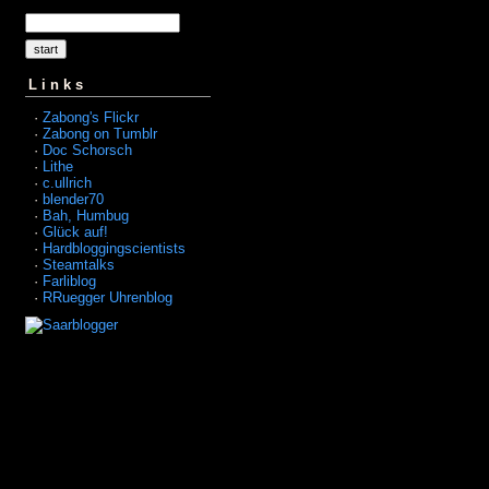
Links
·
Zabong's Flickr
·
Zabong on Tumblr
·
Doc Schorsch
·
Lithe
·
c.ullrich
·
blender70
·
Bah, Humbug
·
Glück auf!
·
Hardbloggingscientists
·
Steamtalks
·
Farliblog
·
RRuegger Uhrenblog