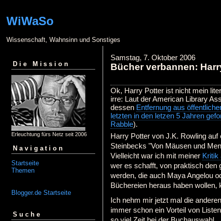
WiWaSo
Wissenschaft, Wahnsinn und Sonstiges
Samstag, 7. Oktober 2006
Die Mission
Bücher verbannen: Harry 
Ok, Harry Potter ist nicht mein lit
irre: Laut der American Library As
dessen
Entfernung aus öffentliche
letzten in den letzen 5 Jahren gef
Rabble
).
Erleuchtung fürs Netz seit 2006
Harry Potter von J.K. Rowling au
Steinbecks "Von Mäusen und Men
Navigation
Vielleicht war ich mit meiner
Kritik
Startseite
wer es schafft, von praktisch den
Themen
werden, die auch Maya Angelou o
Büchereien heraus haben wollen, k
Blogger.de Startseite
Ich nehm mir jetzt mal die andere
immer schon ein Vorteil von Liste
Suche
so viel Zeit bei der Buchauswahl.