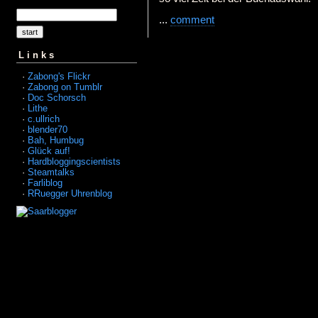
...
comment
Links
·
Zabong's Flickr
·
Zabong on Tumblr
·
Doc Schorsch
·
Lithe
·
c.ullrich
·
blender70
·
Bah, Humbug
·
Glück auf!
·
Hardbloggingscientists
·
Steamtalks
·
Farliblog
·
RRuegger Uhrenblog