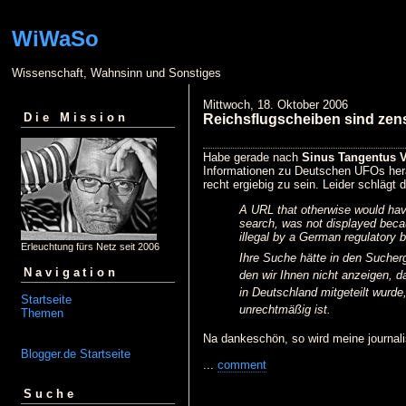
WiWaSo
Wissenschaft, Wahnsinn und Sonstiges
Mittwoch, 18. Oktober 2006
Die Mission
Reichsflugscheiben sind zensi
Habe gerade nach
Sinus Tangentus V
Informationen zu Deutschen UFOs he
recht ergiebig zu sein. Leider schlägt d
A URL that otherwise would hav
search, was not displayed beca
illegal by a German regulatory 
Erleuchtung fürs Netz seit 2006
Ihre Suche hätte in den Sucherg
Navigation
den wir Ihnen nicht anzeigen, d
in Deutschland mitgeteilt wurd
Startseite
unrechtmäßig ist.
Themen
Na dankeschön, so wird meine journalis
Blogger.de Startseite
...
comment
Suche