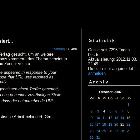
Statistik
ert...
zabong
, 00:48h
Online seit 7295 Tagen
erlag
gesucht, um an weitere
Letzte
ranzukommen - das Thema scheint ja
Aktualisierung: 2012.11.03,
ie Zensur voll zu:
22:49
Du bist nicht angemeldet ...
e appeared in response to your
anmelden
use that URL was reported as
body.
Archiv
ebnissen einen Treffer generiert,
Oktober 2006
a uns von einer zuständigen Stelle
Mo
Di
Mi
Do
Fr
Sa
So
e, dass die entsprechende URL
1
2
3
4
5
6
7
8
tische Arbeit behindert. Grrr.
9
10
11
12
13
14
15
16
17
18
19
20
21
22
23
24
25
26
27
28
29
30
31