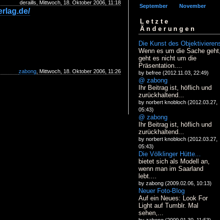
deraills, Mittwoch, 18. Oktober 2006, 11:18
September
November
rlag.de/
Letzte
Änderungen
Die Kunst des Objektivieren
Wenn es um die Sache geht
geht es nicht um die
Präsentation....
zabong
, Mittwoch, 18. Oktober 2006, 11:26
by befree (2012.11.03, 22:49)
@ zabong
Ihr Beitrag ist, höflich und
zurückhaltend...
by norbert knobloch (2012.03.27,
05:43)
@ zabong
Ihr Beitrag ist, höflich und
zurückhaltend...
by norbert knobloch (2012.03.27,
05:43)
Die Völklinger Hütte...
bietet sich als Modell an,
wenn man im Saarland
lebt....
by zabong (2009.02.06, 10:13)
Neuer Foto-Blog
Auf ein Neues: Look For
Light auf Tumblr. Mal
sehen,...
by zabong (2009.01.30, 11:53)