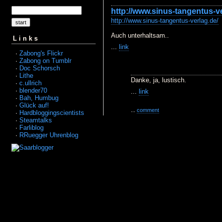
http://www.sinus-tangentus-ve
http://www.sinus-tangentus-verlag.de/
Auch unterhaltsam..
Links
...
link
·
Zabong's Flickr
·
Zabong on Tumblr
·
Doc Schorsch
·
Lithe
Danke, ja, lustisch.
·
c.ullrich
·
blender70
...
link
·
Bah, Humbug
·
Glück auf!
...
comment
·
Hardbloggingscientists
·
Steamtalks
·
Farliblog
·
RRuegger Uhrenblog