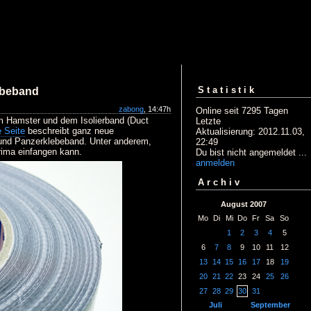
Statistik
ebeband
zabong
, 14:47h
Online seit 7295 Tagen
em Hamster und dem Isolierband (Duct
Letzte
 Seite
beschreibt ganz neue
Aktualisierung: 2012.11.03,
- und Panzerklebeband. Unter anderem,
22:49
ima einfangen kann.
Du bist nicht angemeldet ...
anmelden
Archiv
August 2007
Mo
Di
Mi
Do
Fr
Sa
So
1
2
3
4
5
6
7
8
9
10
11
12
13
14
15
16
17
18
19
20
21
22
23
24
25
26
27
28
29
30
31
Juli
September