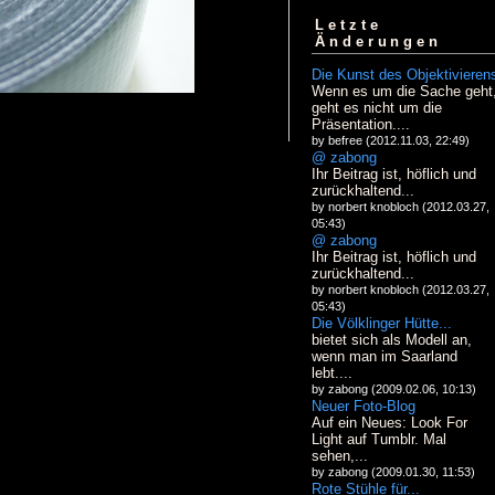
Letzte
Änderungen
Die Kunst des Objektivieren
Wenn es um die Sache geht
geht es nicht um die
Präsentation....
by befree (2012.11.03, 22:49)
@ zabong
Ihr Beitrag ist, höflich und
zurückhaltend...
by norbert knobloch (2012.03.27,
05:43)
@ zabong
Ihr Beitrag ist, höflich und
zurückhaltend...
by norbert knobloch (2012.03.27,
05:43)
Die Völklinger Hütte...
bietet sich als Modell an,
wenn man im Saarland
lebt....
by zabong (2009.02.06, 10:13)
Neuer Foto-Blog
Auf ein Neues: Look For
Light auf Tumblr. Mal
sehen,...
by zabong (2009.01.30, 11:53)
Rote Stühle für...