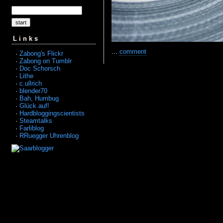
Links
...
comment
·
Zabong's Flickr
·
Zabong on Tumblr
·
Doc Schorsch
·
Lithe
·
c.ullrich
·
blender70
·
Bah, Humbug
·
Glück auf!
·
Hardbloggingscientists
·
Steamtalks
·
Farliblog
·
RRuegger Uhrenblog