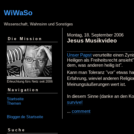
WiWaSo
Wissenschaft, Wahnsinn und Sonstiges
Montag, 18. September 2006
Die Mission
Jesus Musikvideo
Unser Papst
verurteilte einen Zyn
Heiligen als Freiheitsrecht ansieht
dem, was anderen heilig ist".
Kann man Toleranz "vor" etwas ha
Erfahrung, wieviel anderen Religio
Erleuchtung fürs Netz seit 2006
Meinungsäußerungen wert ist.
Navigation
In diesem Sinne (danke an den Kol
Startseite
survive!
Themen
...
comment
Blogger.de Startseite
Suche