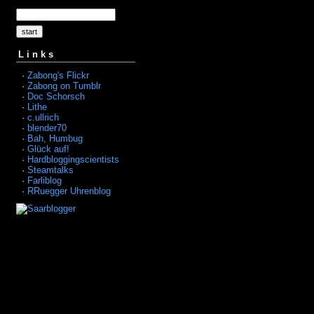
Links
·
Zabong's Flickr
·
Zabong on Tumblr
·
Doc Schorsch
·
Lithe
·
c.ullrich
·
blender70
·
Bah, Humbug
·
Glück auf!
·
Hardbloggingscientists
·
Steamtalks
·
Farliblog
·
RRuegger Uhrenblog